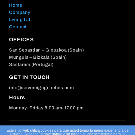
Home
Company
Living Lab
Contact
OFFICES
San Sebastián – Gipuzkoa (Spain)
Munguia – Bizkaia (Spain)
Santarem (Portugal)
GET IN TOUCH
info@sovereigngenetics.com
Hours
Monday- Friday 8.00 am-17.00 pm
Copyright 2024-25 – All Right Reserved
Este sitio web utiliza cookies para que usted tenga la mejor experiencia de
usuario. Si continúa navegando está dando su consentimiento para la