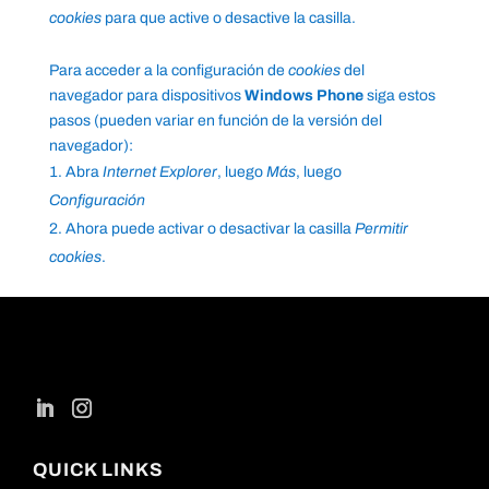
cookies
para que active o desactive la casilla.
Para acceder a la configuración de
cookies
del
navegador para dispositivos
Windows Phone
siga estos
pasos (pueden variar en función de la versión del
navegador):
Abra
Internet Explorer
, luego
Más
, luego
Configuración
Ahora puede activar o desactivar la casilla
Permitir
cookies
.
QUICK LINKS